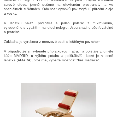
materiálů z regionu Horního Rakouska. Je použito vysoce kvalitní
surové dřevo, jemně sušené na otevřeném prostranství a ve
speciálních sušárnách. Odolnost výrobků pak zvyšují přírodní oleje
a vosky.
K lehátku náleží podložka a jeden polštář z mikrovlákna,
vyrobeného s využitím nanotechnologie. Jsou snadno ošetřovatelné
a pratelné.
Základna je vyrobena z nerezové oceli s leštěným povrchem.
V případě, že si vyberete příplatkovou matraci a polštáře z umělé
kůže MADRID, u výběru potahu a polštáře/řů, které je v ceně
lehátka (AMARA), prosíme, vyberte možnost "bez matrace".