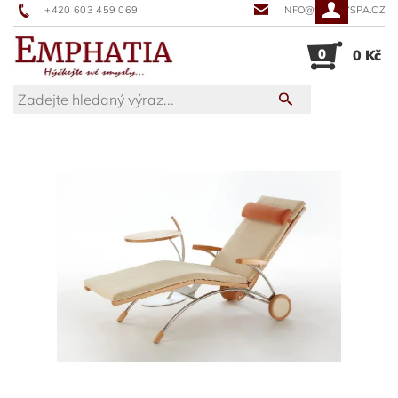
+420 603 459 069
INFO@SUNNYSPA.CZ
0
0 Kč