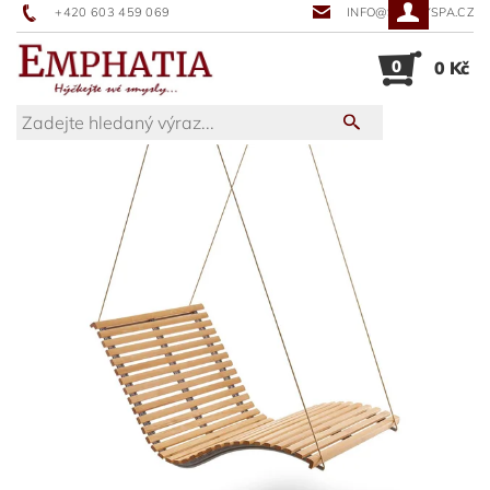
+420 603 459 069
INFO@SUNNYSPA.CZ
0
0 Kč