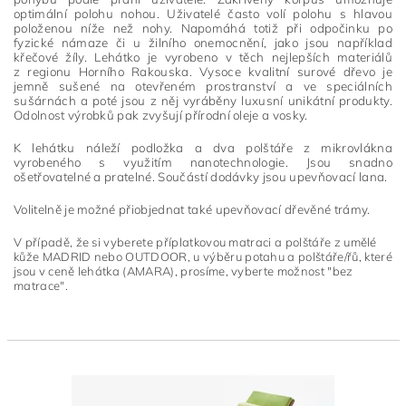
optimální polohu nohou. Uživatelé často volí polohu s hlavou
položenou níže než nohy. Napomáhá totiž při odpočinku po
fyzické námaze či u žilního onemocnění, jako jsou například
křečové žíly. Lehátko je vyrobeno v těch nejlepších materiálů
z regionu Horního Rakouska. Vysoce kvalitní surové dřevo je
jemně sušené na otevřeném prostranství a ve speciálních
sušárnách a poté jsou z něj vyráběny luxusní unikátní produkty.
Odolnost výrobků pak zvyšují přírodní oleje a vosky.
K lehátku náleží podložka a dva polštáře z mikrovlákna
vyrobeného s využitím nanotechnologie. Jsou snadno
ošetřovatelné a pratelné. Součástí dodávky jsou upevňovací lana.
Volitelně je možné přiobjednat také upevňovací dřevěné trámy.
V případě, že si vyberete příplatkovou matraci a polštáře z umělé
kůže MADRID nebo OUTDOOR, u výběru potahu a polštáře/řů, které
jsou v ceně lehátka (AMARA), prosíme, vyberte možnost "bez
matrace".