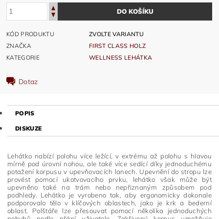
KÓD PRODUKTU
ZVOLTE VARIANTU
ZNAČKA
FIRST CLASS HOLZ
KATEGORIE
WELLNESS LEHÁTKA
Dotaz
POPIS
DISKUZE
Lehátko nabízí polohu více ležící, v extrému až polohu s hlavou
mírně pod úrovní nohou, ale také více sedící díky jednoduchému
potažení korpusu v upevňovacích lanech. Upevnění do stropu lze
provést pomocí ukotvovacího prvku, lehátko však může být
upevněno také na trám nebo nepřiznaným způsobem pod
podhledy. Lehátko je vyrobeno tak, aby ergonomicky dokonale
podporovalo tělo v klíčových oblastech, jako je krk a bederní
oblast. Polštáře lze přesouvat pomocí několika jednoduchých
pohybů podle přání uživatele. Zakřivený korpus umožňuje