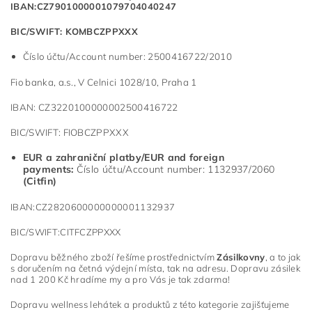
IBAN:CZ7901000001079704040247
BIC/SWIFT: KOMBCZPPXXX
Číslo účtu/Account number: 2500416722/2010
Fio banka, a.s., V Celnici 1028/10, Praha 1
IBAN: CZ3220100000002500416722
BIC/SWIFT: FIOBCZPPXXX
EUR a zahraniční platby/EUR and foreign
payments:
Číslo účtu/Account number: 1132937/2060
(Citfin)
IBAN:CZ2820600000000001132937
BIC/SWIFT:CITFCZPPXXX
Dopravu běžného zboží řešíme prostřednictvím
Zásilkovny
, a to jak
s doručením na četná výdejní místa, tak na adresu. Dopravu zásilek
nad 1 200 Kč hradíme my a pro Vás je tak zdarma!
Dopravu wellness lehátek a produktů z této kategorie zajišťujeme