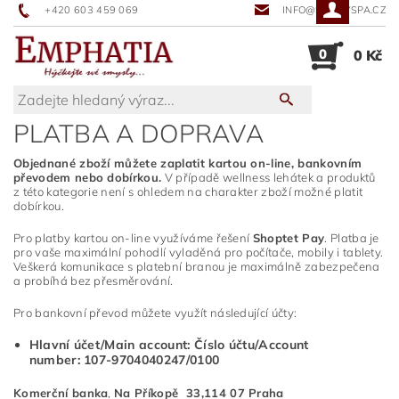
+420 603 459 069
INFO@SUNNYSPA.CZ
0
0 Kč
PLATBA A DOPRAVA
Objednané zboží můžete zaplatit kartou on-line, bankovním
převodem nebo dobírkou.
V případě wellness lehátek a produktů
z této kategorie není s ohledem na charakter zboží možné platit
dobírkou.
Pro platby kartou on-line využíváme řešení
Shoptet Pay
. Platba je
pro vaše maximální pohodlí vyladěná pro počítače, mobily i tablety.
Veškerá komunikace s platební branou je maximálně zabezpečena
a probíhá bez přesměrování.
Pro bankovní převod můžete využít následující účty:
Hlavní účet/Main account: Číslo účtu/Account
number: 107-9704040247/0100
Komerční banka
,
Na Příkopě 33,114 07 Praha