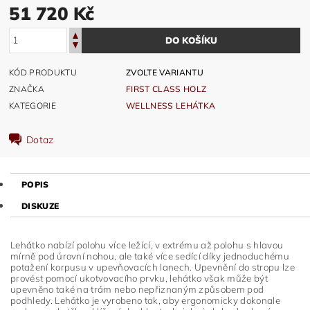
51 720 Kč
KÓD PRODUKTU
ZVOLTE VARIANTU
ZNAČKA
FIRST CLASS HOLZ
KATEGORIE
WELLNESS LEHÁTKA
Dotaz
POPIS
DISKUZE
Lehátko nabízí polohu více ležící, v extrému až polohu s hlavou
mírně pod úrovní nohou, ale také více sedící díky jednoduchému
potažení korpusu v upevňovacích lanech. Upevnění do stropu lze
provést pomocí ukotvovacího prvku, lehátko však může být
upevněno také na trám nebo nepřiznaným způsobem pod
podhledy. Lehátko je vyrobeno tak, aby ergonomicky dokonale