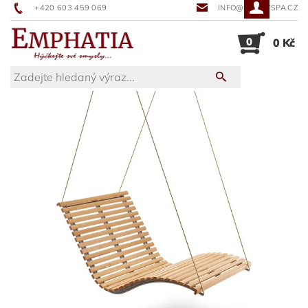
+420 603 459 069
INFO@SUNNYSPA.CZ
0
0 Kč