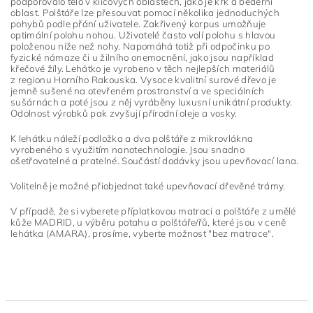
podporovalo tělo v klíčových oblastech, jako je krk a bederní
oblast. Polštáře lze přesouvat pomocí několika jednoduchých
pohybů podle přání uživatele. Zakřivený korpus umožňuje
optimální polohu nohou. Uživatelé často volí polohu s hlavou
položenou níže než nohy. Napomáhá totiž při odpočinku po
fyzické námaze či u žilního onemocnění, jako jsou například
křečové žíly. Lehátko je vyrobeno v těch nejlepších materiálů
z regionu Horního Rakouska. Vysoce kvalitní surové dřevo je
jemně sušené na otevřeném prostranství a ve speciálních
sušárnách a poté jsou z něj vyráběny luxusní unikátní produkty.
Odolnost výrobků pak zvyšují přírodní oleje a vosky.
K lehátku náleží podložka a dva polštáře z mikrovlákna
vyrobeného s využitím nanotechnologie. Jsou snadno
ošetřovatelné a pratelné. Součástí dodávky jsou upevňovací lana.
Volitelně je možné přiobjednat také upevňovací dřevěné trámy.
V případě, že si vyberete příplatkovou matraci a polštáře z umělé
kůže MADRID, u výběru potahu a polštáře/řů, které jsou v ceně
lehátka (AMARA), prosíme, vyberte možnost "bez matrace".