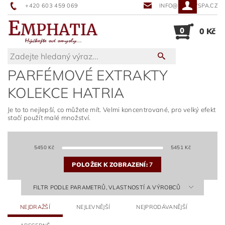
+420 603 459 069
INFO@SUNNYSPA.CZ
0
0 Kč
PARFÉMOVÉ EXTRAKTY
KOLEKCE HATRIA
Je to to nejlepší, co můžete mít. Velmi koncentrované, pro velký efekt
stačí použít malé množství.
5450
Kč
5451
Kč
POLOŽEK K ZOBRAZENÍ:
7
FILTR PODLE PARAMETRŮ, VLASTNOSTÍ A VÝROBCŮ
NEJDRAŽŠÍ
NEJLEVNĚJŠÍ
NEJPRODÁVANĚJŠÍ