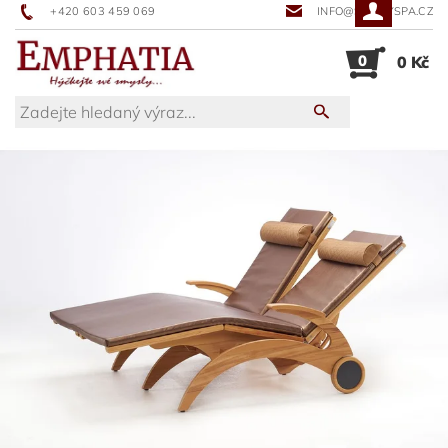
+420 603 459 069
INFO@SUNNYSPA.CZ
0
0 Kč