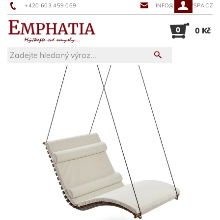
+420 603 459 069
INFO@SUNNYSPA.CZ
0
0 Kč