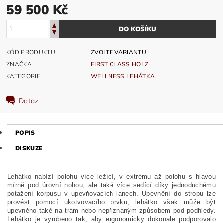
59 500 Kč
KÓD PRODUKTU
ZVOLTE VARIANTU
ZNAČKA
FIRST CLASS HOLZ
KATEGORIE
WELLNESS LEHÁTKA
Dotaz
POPIS
DISKUZE
Lehátko nabízí polohu více ležící, v extrému až polohu s hlavou
mírně pod úrovní nohou, ale také více sedící díky jednoduchému
potažení korpusu v upevňovacích lanech. Upevnění do stropu lze
provést pomocí ukotvovacího prvku, lehátko však může být
upevněno také na trám nebo nepřiznaným způsobem pod podhledy.
Lehátko je vyrobeno tak, aby ergonomicky dokonale podporovalo