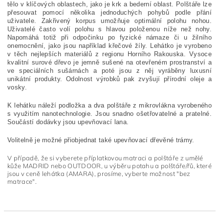
tělo v klíčových oblastech, jako je krk a bederní oblast. Polštáře lze
přesouvat pomocí několika jednoduchých pohybů podle přání
uživatele. Zakřivený korpus umožňuje optimální polohu nohou.
Uživatelé často volí polohu s hlavou položenou níže než nohy.
Napomáhá totiž při odpočinku po fyzické námaze či u žilního
onemocnění, jako jsou například křečové žíly. Lehátko je vyrobeno
v těch nejlepších materiálů z regionu Horního Rakouska. Vysoce
kvalitní surové dřevo je jemně sušené na otevřeném prostranství a
ve speciálních sušárnách a poté jsou z něj vyráběny luxusní
unikátní produkty. Odolnost výrobků pak zvyšují přírodní oleje a
vosky.
K lehátku náleží podložka a dva polštáře z mikrovlákna vyrobeného
s využitím nanotechnologie. Jsou snadno ošetřovatelné a pratelné.
Součástí dodávky jsou upevňovací lana.
Volitelně je možné přiobjednat také upevňovací dřevěné trámy.
V případě, že si vyberete příplatkovou matraci a polštáře z umělé
kůže MADRID nebo OUTDOOR, u výběru potahu a polštáře/řů, které
jsou v ceně lehátka (AMARA), prosíme, vyberte možnost "bez
matrace".