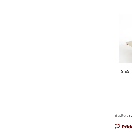
SIES
Buďte prv
Přid