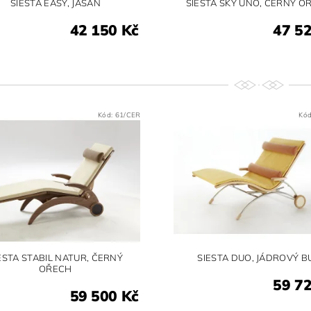
SIESTA EASY, JASAN
SIESTA SKY UNO, ČERNÝ O
42 150 Kč
47 5
Kód:
61/CER
Kó
ESTA STABIL NATUR, ČERNÝ
SIESTA DUO, JÁDROVÝ B
OŘECH
59 7
59 500 Kč