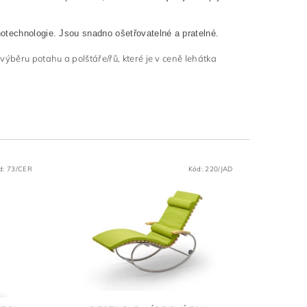
otechnologie. Jsou snadno ošetřovatelné a pratelné.
výběru potahu a polštáře/řů, které je v ceně lehátka
d:
73/CER
Kód:
220/JAD