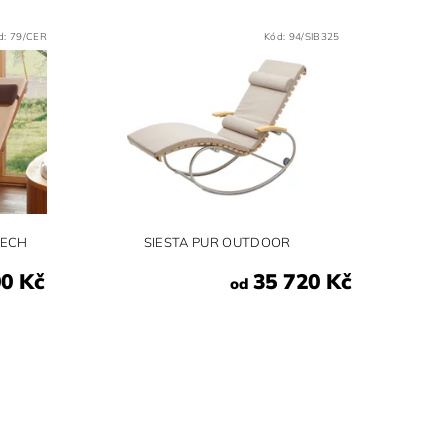
d:
79/CER
Kód:
94/SIB325
ŘECH
SIESTA PUR OUTDOOR
00 Kč
35 720 Kč
od