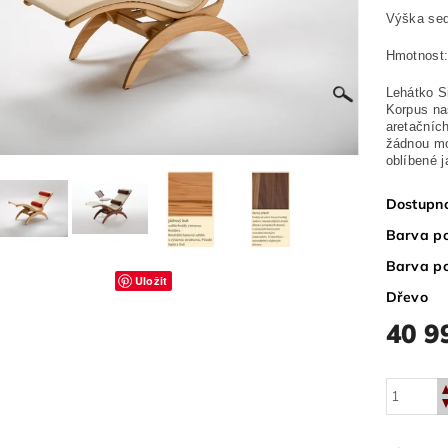
Výška se
Hmotnost:
Lehátko S
Korpus na
aretačníc
žádnou mo
oblíbené 
Dostupn
Barva po
Barva p
Uložit
Dřevo
40 9