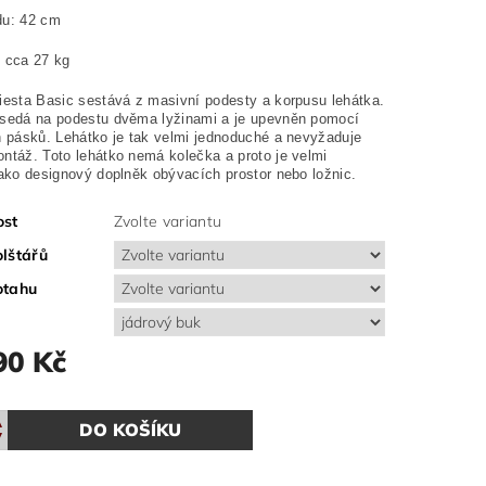
du: 42 cm
 cca 27 kg
iesta Basic sestává z masivní podesty a korpusu lehátka.
sedá na podestu dvěma lyžinami a je upevněn pomocí
h pásků. Lehátko je tak velmi jednoduché a nevyžaduje
ntáž. Toto lehátko nemá kolečka a proto je velmi
jako designový doplněk obývacích prostor nebo ložnic.
ost
Zvolte variantu
lštářů
otahu
90 Kč