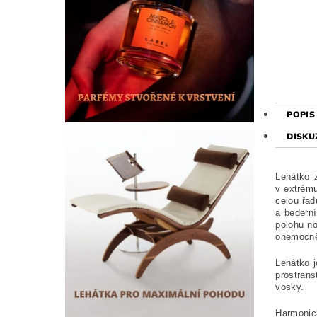
POPIS
DISKU
Lehátko z
v extrému
celou řad
a bederní
polohu no
onemocněn
Lehátko j
prostrans
vosky.
Harmonick