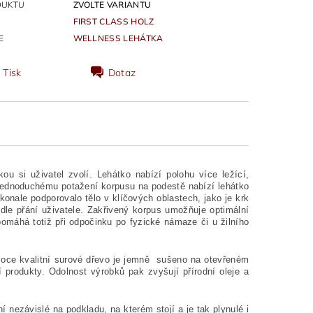
DUKTU
ZVOLTE VARIANTU
FIRST CLASS HOLZ
E
WELLNESS LEHÁTKA
Tisk
Dotaz
ou si uživatel zvolí. Lehátko nabízí polohu více ležící,
 jednoduchému potažení korpusu na podestě nabízí lehátko
konale podporovalo tělo v klíčových oblastech, jako je krk
dle přání uživatele. Zakřivený korpus umožňuje optimální
omáhá totiž při odpočinku po fyzické námaze či u žilního
soce kvalitní surové dřevo je jemně sušeno na otevřeném
í produkty. Odolnost výrobků pak zvyšují přírodní oleje a
nezávislé na podkladu, na kterém stojí a je tak plynulé i