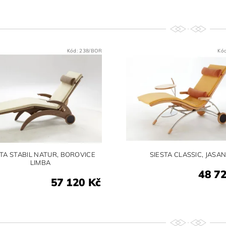
Kód:
238/BOR
Kó
STA STABIL NATUR, BOROVICE
SIESTA CLASSIC, JASA
LIMBA
48 7
57 120 Kč