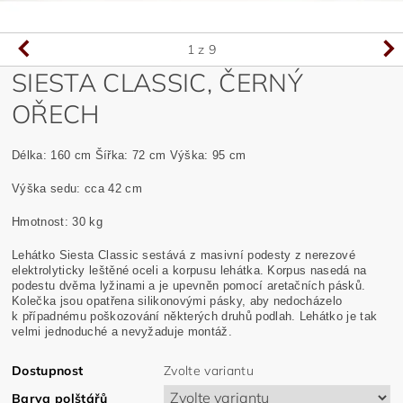
1
z 9
SIESTA CLASSIC, ČERNÝ
OŘECH
Délka: 160 cm Šířka: 72 cm Výška: 95 cm
Výška sedu: cca 42 cm
Hmotnost: 30 kg
Lehátko Siesta Classic sestává z masivní podesty z nerezové
elektrolyticky leštěné oceli a korpusu lehátka. Korpus nasedá na
podestu dvěma lyžinami a je upevněn pomocí aretačních pásků.
Kolečka jsou opatřena silikonovými pásky, aby nedocházelo
k případnému poškozování některých druhů podlah. Lehátko je tak
velmi jednoduché a nevyžaduje montáž.
Dostupnost
Zvolte variantu
Barva polštářů