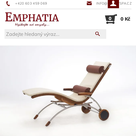
+420 603 459 069
INFO@SUNNYSPA.CZ
0
0 Kč