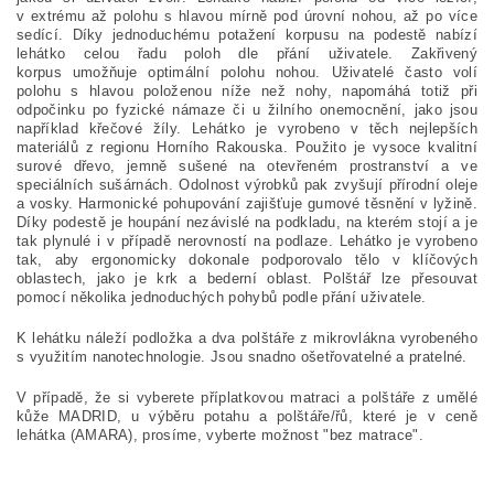
v extrému až polohu s hlavou mírně pod úrovní nohou, až po více
sedící. Díky jednoduchému potažení korpusu na podestě nabízí
lehátko celou řadu poloh dle přání uživatele. Zakřivený
korpus umožňuje optimální polohu nohou. Uživatelé často volí
polohu s hlavou položenou níže než nohy, napomáhá totiž při
odpočinku po fyzické námaze či u žilního onemocnění, jako jsou
například křečové žíly. Lehátko je vyrobeno v těch nejlepších
materiálů z regionu Horního Rakouska. Použito je vysoce kvalitní
surové dřevo, jemně sušené na otevřeném prostranství a ve
speciálních sušárnách. Odolnost výrobků pak zvyšují přírodní oleje
a vosky. Harmonické pohupování zajišťuje gumové těsnění v lyžině.
Díky podestě je houpání nezávislé na podkladu, na kterém stojí a je
tak plynulé i v případě nerovností na podlaze. Lehátko je vyrobeno
tak, aby ergonomicky dokonale podporovalo tělo v klíčových
oblastech, jako je krk a bederní oblast. Polštář lze přesouvat
pomocí několika jednoduchých pohybů podle přání uživatele.
K lehátku náleží podložka a dva polštáře z mikrovlákna vyrobeného
s využitím nanotechnologie. Jsou snadno ošetřovatelné a pratelné.
V případě, že si vyberete příplatkovou matraci a polštáře z umělé
kůže MADRID, u výběru potahu a polštáře/řů, které je v ceně
lehátka (AMARA), prosíme, vyberte možnost "bez matrace".