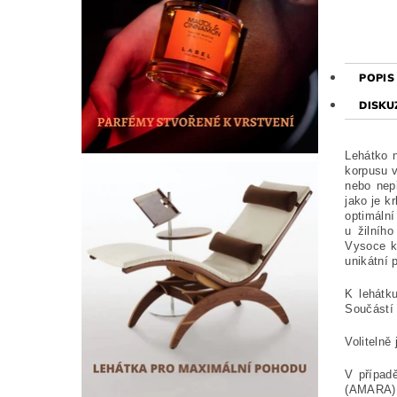
POPIS
DISKU
Lehátko n
korpusu 
nebo nep
jako je k
optimální
u žilníh
Vysoce k
unikátní 
K lehátk
Součástí
Volitelně
V případě
(AMARA),