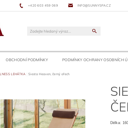
+420 603 459 069
INFO@SUNNYSPA.CZ
OBCHODNÍ PODMÍNKY
PODMÍNKY OCHRANY OSOBNÍCH Ú
LNESS LEHÁTKA
Siesta Heaven, černý ořech
SI
ČE
Délka: 16