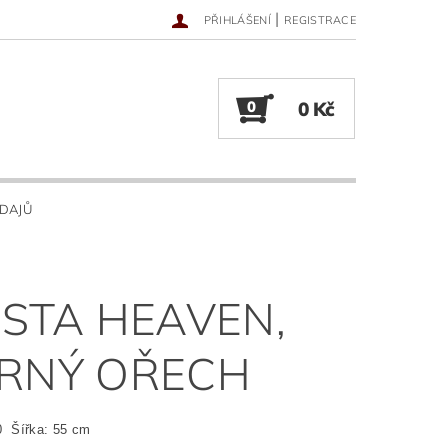
|
PŘIHLÁŠENÍ
REGISTRACE
0
0 Kč
DAJŮ
ESTA HEAVEN,
RNÝ OŘECH
0 Šířka: 55 cm