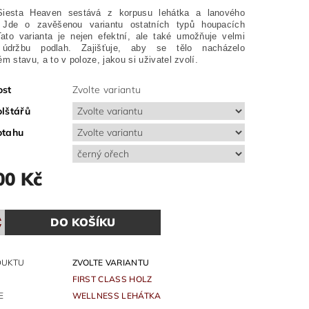
Siesta Heaven sestává z korpusu lehátka a lanového
 Jde o zavěšenou variantu ostatních typů houpacích
Tato varianta je nejen efektní,
ale také umožňuje velmi
údržbu podlah. Zajišťuje, aby se tělo nacházelo
m stavu, a to v poloze, jakou si uživatel zvolí.
ost
Zvolte variantu
lštářů
otahu
00 Kč
DUKTU
ZVOLTE VARIANTU
FIRST CLASS HOLZ
E
WELLNESS LEHÁTKA