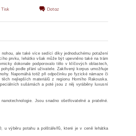
Tisk
Dotaz
í nohou, ale také více sedící díky jednoduchému potažení
cího prvku, lehátko však může být upevněno také na trám
micky dokonale podporovalo tělo v klíčových oblastech,
h pohybů podle přání uživatele. Zakřivený korpus umožňuje
 nohy. Napomáhá totiž při odpočinku po fyzické námaze či
v těch nejlepších materiálů z regionu Horního Rakouska.
peciálních sušárnách a poté jsou z něj vyráběny luxusní
 nanotechnologie. Jsou snadno ošetřovatelné a pratelné.
 u výběru potahu a polštáře/řů, které je v ceně lehátka