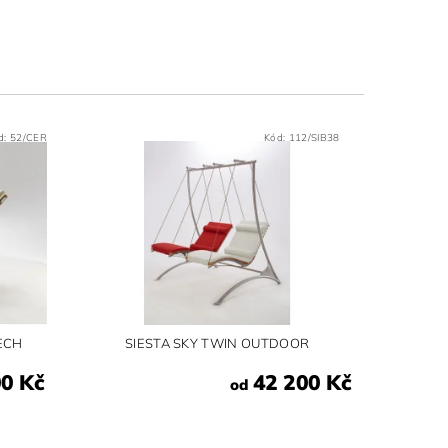
d:
52/CER
Kód:
112/SIB38
ŘECH
SIESTA SKY TWIN OUTDOOR
00 Kč
42 200 Kč
od