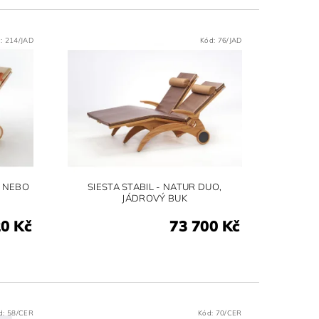
d:
214/JAD
Kód:
76/JAD
K NEBO
SIESTA STABIL - NATUR DUO,
JÁDROVÝ BUK
20 Kč
73 700 Kč
d:
58/CER
Kód:
70/CER