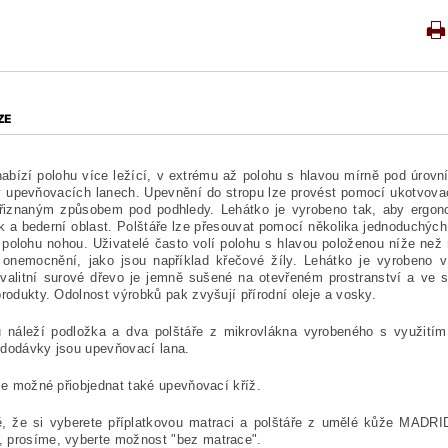
ZE
abízí polohu více ležící, v extrému až polohu s hlavou mírně pod úrovn
v upevňovacích lanech. Upevnění do stropu lze provést pomocí ukotvova
řiznaným způsobem pod podhledy. Lehátko je vyrobeno tak, aby ergono
rk a bederní oblast. Polštáře lze přesouvat pomocí několika jednoduchýc
 polohu nohou. Uživatelé často volí polohu s hlavou položenou níže než
o onemocnění, jako jsou například křečové žíly. Lehátko je vyrobeno 
valitní surové dřevo je jemně sušené na otevřeném prostranství a ve s
produkty. Odolnost výrobků pak zvyšují přírodní oleje a vosky.
u náleží podložka a dva polštáře z mikrovlákna vyrobeného s využitím
 dodávky jsou upevňovací lana.
 je možné přiobjednat také upevňovací kříž.
, že si vyberete příplatkovou matraci a polštáře z umělé kůže MADRID,
 prosíme, vyberte možnost "bez matrace".