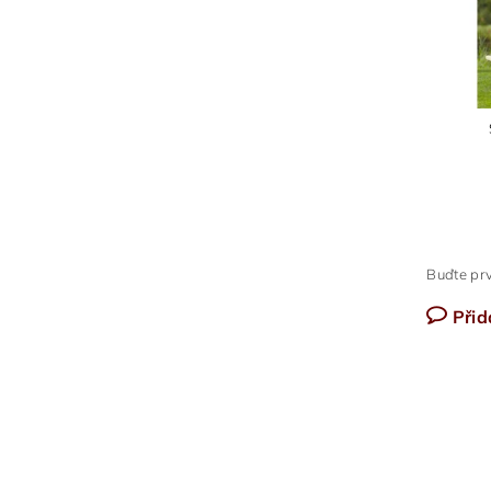
Buďte prv
Přid