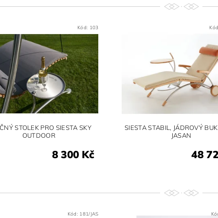
Kód:
103
Kó
ČNÝ STOLEK PRO SIESTA SKY
SIESTA STABIL, JÁDROVÝ BU
OUTDOOR
JASAN
8 300 Kč
48 7
Kód:
181/JAS
Kó