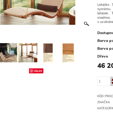
Lehátko 
systému.
lehátek. 
snadnou 
v uvolněné
Dostupn
Barva po
Barva p
Dřevo
46 2
Uložit
KÓD PRO
ZNAČKA
KATEGORI