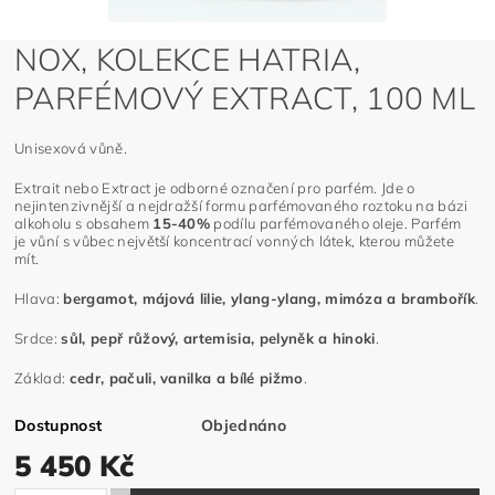
NOX, KOLEKCE HATRIA,
PARFÉMOVÝ EXTRACT, 100 ML
Unisexová vůně.
Extrait nebo Extract je odborné označení pro parfém. Jde o
nejintenzivnější a nejdražší formu parfémovaného roztoku na bázi
alkoholu s obsahem
15-40%
podílu parfémovaného oleje. Parfém
je vůní s vůbec největší koncentrací vonných látek, kterou můžete
mít.
Hlava:
bergamot, májová lilie, ylang-ylang, mimóza a brambořík
.
Srdce:
sůl, pepř růžový, artemisia, pelyněk a hinoki
.
Základ:
cedr, pačuli, vanilka a bílé pižmo
.
Dostupnost
Objednáno
5 450 Kč