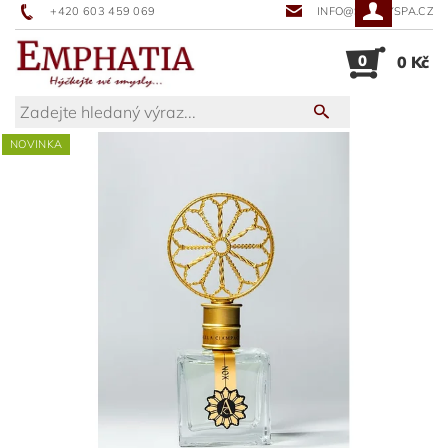
+420 603 459 069
INFO@SUNNYSPA.CZ
0
0 Kč
NOVINKA