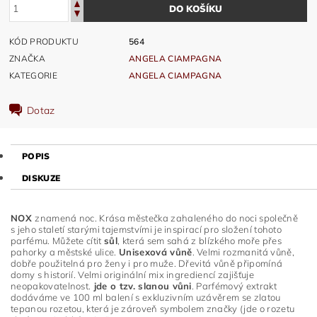
KÓD PRODUKTU
564
ZNAČKA
ANGELA CIAMPAGNA
KATEGORIE
ANGELA CIAMPAGNA
Dotaz
POPIS
DISKUZE
NOX
znamená noc. Krása městečka zahaleného do noci společně
s jeho staletí starými tajemstvími je inspirací pro složení tohoto
parfému. Můžete cítit
sůl
, která sem sahá z blízkého moře přes
pahorky a městské ulice.
Unisexová vůně
. Velmi rozmanitá vůně,
dobře použitelná pro ženy i pro muže. Dřevitá vůně připomíná
domy s historií. Velmi originální mix ingrediencí zajišťuje
neopakovatelnost.
jde o tzv. slanou vůni
. Parfémový extrakt
dodáváme ve 100 ml balení s exkluzivním uzávěrem se zlatou
tepanou rozetou, která je zároveň symbolem značky (jde o rozetu