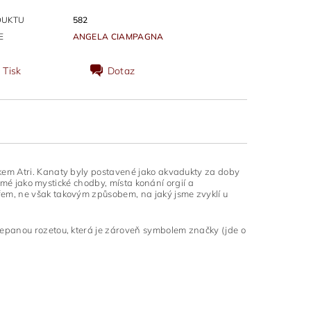
DUKTU
582
E
ANGELA CIAMPAGNA
Tisk
Dotaz
kem Atri. Kanaty byly postavené jako akvadukty za doby
námé jako mystické chodby, místa konání orgií a
řem, ne však takovým způsobem, na jaký jsme zvyklí u
epanou rozetou, která je zároveň symbolem značky (jde o