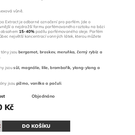
sexová vůně.
ebo Extract je odborné označení pro parfém. Jde o
ivnější a nejdražší formu parfémovaného roztoku na bázi
 s obsahem
15-40%
podílu parfémovaného oleje. Parfém
vůbec největší koncentrací vonných látek, kterou můžete
 tóny jsou
bergamot, broskev, meruňka, černý rybíz a
m
.
óny jsou
sůl, magnólie, lilie, brambořík, ylang-ylang a
tóny jsou
pižmo, vanilka a pačuli
.
ost
Objednáno
0 Kč