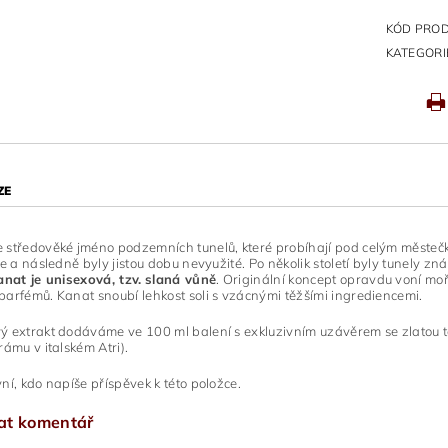
KÓD PRO
KATEGORI
ZE
e středověké jméno podzemních tunelů, které probíhají pod celým městeč
še a následně byly jistou dobu nevyužité. Po několik století byly tunely z
nat je unisexová, tzv.
slaná vůně
. Originální koncept opravdu voní mo
arfémů. Kanat snoubí lehkost soli s vzácnými těžšími ingrediencemi.
 extrakt dodáváme ve 100 ml balení s exkluzivním uzávěrem se zlatou t
rámu v italském Atri).
ní, kdo napíše příspěvek k této položce.
at komentář