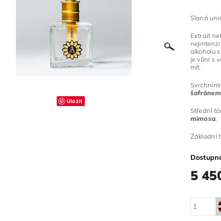
Slaná uni
Extrait n
nejintenz
alkoholu
je vůní s 
mít.
Svrchními
šafráne
Uložit
Střední t
mimosa
.
Základní 
Dostupn
5 45