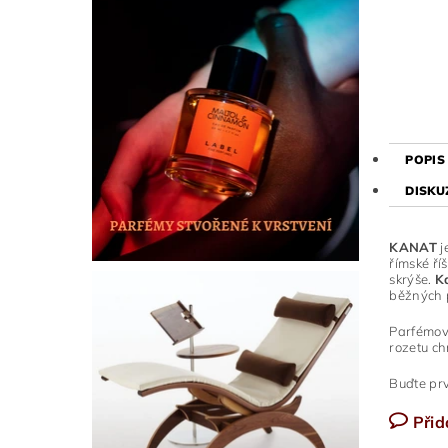
POPIS
DISKU
KANAT
j
římské ří
skrýše.
Ka
běžných p
Parfémový
rozetu ch
Buďte prv
Přid