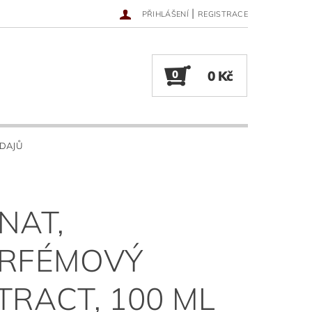
|
PŘIHLÁŠENÍ
REGISTRACE
0
0 Kč
DAJŮ
NAT,
RFÉMOVÝ
TRACT, 100 ML