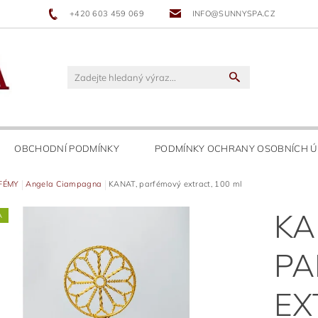
+420 603 459 069
INFO@SUNNYSPA.CZ
OBCHODNÍ PODMÍNKY
PODMÍNKY OCHRANY OSOBNÍCH Ú
FÉMY
Angela Ciampagna
KANAT, parfémový extract, 100 ml
KA
A
PA
EX