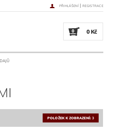
|
PŘIHLÁŠENÍ
REGISTRACE
0
0 Kč
DAJŮ
MI
POLOŽEK K ZOBRAZENÍ:
3