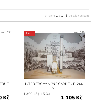
1
1
3
Stránka
z
-
položek celkem
Kód:
331
Kód:
328
AKCE
FRUIT,
INTERIÉROVÁ VŮNĚ GARDÉNIE, 200
ML
1 300 Kč
(–15 %)
0 Kč
1 105 Kč