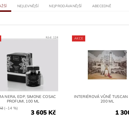
AŽŠÍ
NEJLEVNĚJŠÍ
NEJPRODÁVANĚJŠÍ
ABECEDNĚ
Kód:
124
AKCE
A NERA, EDP, SIMONE COSAC
INTERIÉROVÁ VŮNĚ TUSCAN 
PROFUMI, 100 ML
200 ML
Kč
(–14 %)
3 605 Kč
1 30