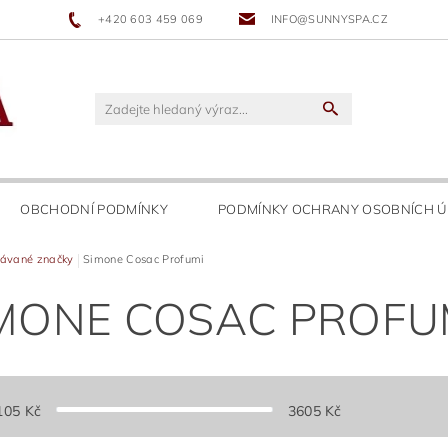
+420 603 459 069
INFO@SUNNYSPA.CZ
OBCHODNÍ PODMÍNKY
PODMÍNKY OCHRANY OSOBNÍCH Ú
ávané značky
Simone Cosac Profumi
MONE COSAC PROFU
105
Kč
3605
Kč