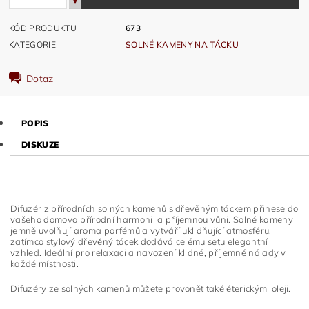
KÓD PRODUKTU
673
KATEGORIE
SOLNÉ KAMENY NA TÁCKU
Dotaz
POPIS
DISKUZE
Difuzér z přírodních solných kamenů s dřevěným táckem přinese do
vašeho domova přírodní harmonii a příjemnou vůni. Solné kameny
jemně uvolňují aroma parfémů a vytváří uklidňující atmosféru,
zatímco stylový dřevěný tácek dodává celému setu elegantní
vzhled. Ideální pro relaxaci a navození klidné, příjemné nálady v
každé místnosti.
Difuzéry ze solných kamenů můžete provonět také éterickými oleji.