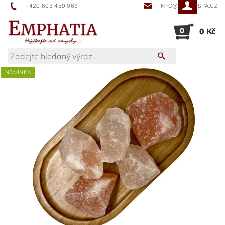
+420 603 459 069
INFO@SUNNYSPA.CZ
0
0 Kč
NOVINKA