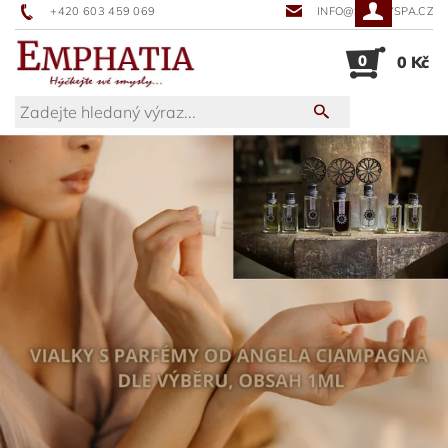
+420 603 459 069
INFO@SUNNYSPA.CZ
0
0 Kč