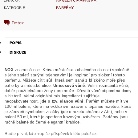
ZNAČKA
ANGELA CIAMPAGNA
KATEGORIE
PARFÉMY
Dotaz
POPIS
DISKUZE
NOX
znamená noc. Krása městečka zahaleného do noci společně
s jeho staletí starými tajemstvími je inspirací pro složení tohoto
parfému. Můžete cítit
sůl
, která sem sahá z blízkého moře přes
pahorky a městské ulice.
Unisexová vůně
. Velmi rozmanitá vůně,
dobře použitelná pro ženy i pro muže. Dřevitá vůně připomíná domy
s historií. Velmi originální mix ingrediencí zajišťuje
neopakovatelnost.
jde o tzv. slanou vůni
. Parfém můžete mít ve
100 ml balení, které má exkluzivní uzávěr s tepanou rozetou, která
je zároveň symbolem značky (jde o rozetu chrámu v Atri), nebo v
balení 50 ml, které je opatřeno kovovým uzávěrem. Parfémy jsou
ručně balené do černé elegantní krabice.
Buďte první, kdo napíše příspěvek k této položce.