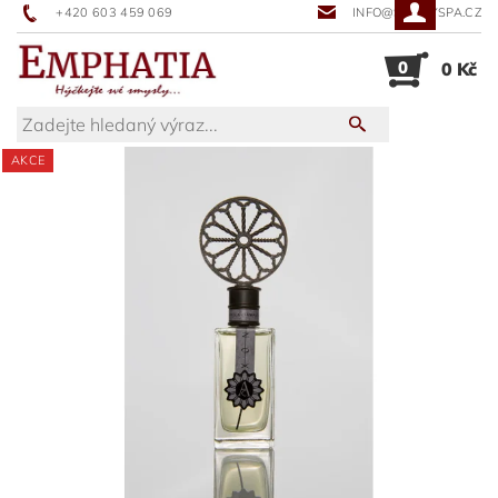
+420 603 459 069
INFO@SUNNYSPA.CZ
0
0 Kč
AKCE