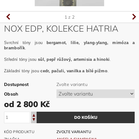
1
z 2
NOX EDP, KOLEKCE HATRIA
Svrchní tóny jsou
bergamot, lilie, ylang-ylang, mimóza a
brambořík
.
Střední tóny jsou
sůl, pepř růžový, artemisia a hinoki
.
Základní tóny jsou
cedr, pačuli, vanilka a bílé pižmo
.
Dostupnost
Zvolte variantu
Obsah
od 2 800 Kč
KÓD PRODUKTU
ZVOLTE VARIANTU