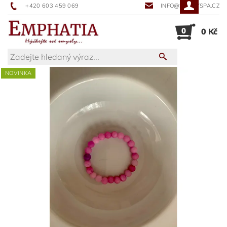
+420 603 459 069
INFO@SUNNYSPA.CZ
0
0 Kč
NOVINKA