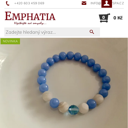
+420 603 459 069
INFO@SUNNYSPA.CZ
0
0 Kč
NOVINKA