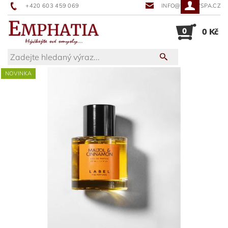
+420 603 459 069
INFO@SUNNYSPA.CZ
0
0 Kč
NOVINKA