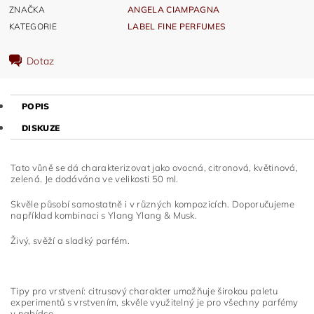
ZNAČKA
ANGELA CIAMPAGNA
KATEGORIE
LABEL FINE PERFUMES
Dotaz
POPIS
DISKUZE
Tato vůně se dá charakterizovat jako ovocná, citronová, květinová,
zelená. Je dodávána ve velikosti 50 ml.
Skvěle působí samostatně i v různých kompozicích. Doporučujeme
například kombinaci s Ylang Ylang & Musk.
Živý, svěží a sladký parfém.
Tipy pro vrstvení: citrusový charakter umožňuje širokou paletu
experimentů s vrstvením, skvěle využitelný je pro všechny parfémy
v nabídce.