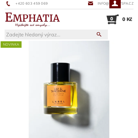
+420 603 459 069
INFO@SUNNYSPA.CZ
0
0 Kč
NOVINKA