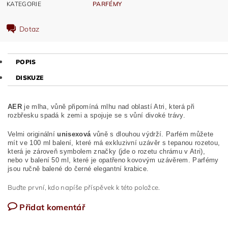
KATEGORIE
PARFÉMY
Dotaz
POPIS
DISKUZE
AER
je mlha, vůně připomíná mlhu nad oblastí Atri, která při
rozbřesku spadá k zemi a spojuje se s vůní divoké trávy.
Velmi originální
unisexová
vůně s dlouhou výdrží. Parfém můžete
mít ve 100 ml balení, které má exkluzivní uzávěr s tepanou rozetou,
která je zároveň symbolem značky (jde o rozetu chrámu v Atri),
nebo v balení 50 ml, které je opatřeno kovovým uzávěrem. Parfémy
jsou ručně balené do černé elegantní krabice.
Buďte první, kdo napíše příspěvek k této položce.
Přidat komentář