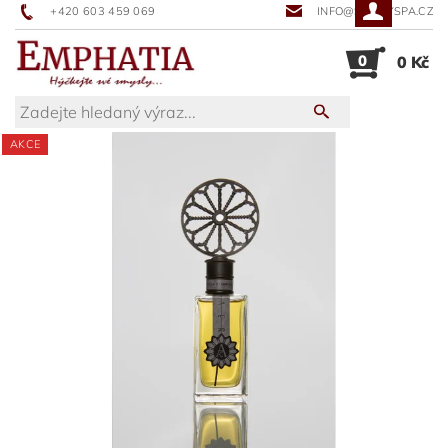
+420 603 459 069
INFO@SUNNYSPA.CZ
0
0 Kč
AKCE